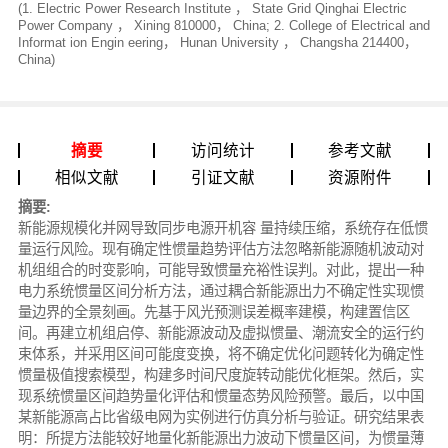
(1. Electric Power Research Institute ， State Grid Qinghai Electric
Power Company ， Xining 810000， China; 2. College of Electrical and
Informat ion Engin eering， Hunan University ， Changsha 214400，
China)
摘要
访问统计
参考文献
相似文献
引证文献
资源附件
摘要:
新能源规模化并网导致同步电源开机容 量持续压缩，系统存在低惯
量运行风险。现有确定性惯量趋势评估方法忽略新能源随机波动对
机组组合的时变影响，可能导致惯量充裕性误判。对此，提出一种
电力系统惯量区间分析方法，通过耦合新能源出力不确定性实现惯
量边界的全景刻画。先基于风光预测误差概率建模，构建置信区
间。再建立机组启停、新能源波动及虚拟惯量、潮流安全的运行约
束体系，并采用区间可能度变换，将不确定优化问题转化为确定性
惯量极值搜索模型，构建多时间尺度旋转动能优化框架。然后，实
现系统惯量区间趋势量化评估和惯量态势风险预警。最后，以中国
某新能源高占比省级电网为实例进行仿真分析与验证。研究结果表
明：所提方法能较好地量化新能源出力波动下惯量区间，为惯量薄