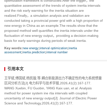
optimization framework is constructed.After the trigger，the
quantitative assessment of the trends of system inertia intervals
and the risk early warning for the inertia situation are
realized.Finally，a simulation analysis and validation are
conducted taking a provincial power grid with a high proportion of
new energy in China as an example.The results show that the
proposed method well quantifies the inertia intervals under the
fluctuation of new energy output，providing a decision-making
basis for early warnings during periods of weak inertia.
Key words:
new energy
;
interval optimization
;
inertia
assessment
;
inertia prediction
;
interval number
引用本文
王学斌,傅国斌,杨凯璇,等.耦合新能源出力不确定性的电力系统惯量
区间分析方法[J].电力科学与技术学报,2026,41(2):167-177.
WANG Xuebin, FU Guobin, YANG Kaix uan, et al. Analysis
method for power system ine rtia intervals with coupled
uncertainty of new energy output[J]. Journal of Electric Power
Science and Technology,2026,41(2):167-177.