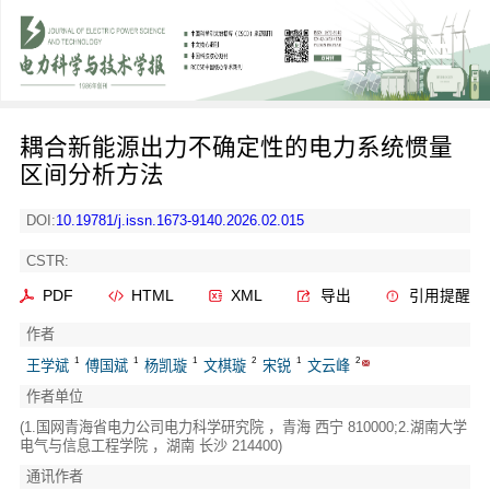
耦合新能源出力不确定性的电力系统惯量
区间分析方法
DOI:
10.19781/j.issn.1673-9140.2026.02.015
CSTR:
PDF
HTML
XML
导出
引用提醒
作者
1
1
1
2
1
2
王学斌
傅国斌
杨凯璇
文棋璇
宋锐
文云峰
作者单位
(1.国网青海省电力公司电力科学研究院 ，青海 西宁 810000;2.湖南大学
电气与信息工程学院 ，湖南 长沙 214400)
通讯作者