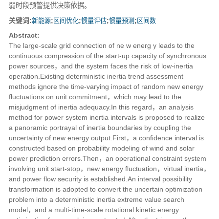
弱时段预警提供决策依据。
关键词:
新能源
;
区间优化
;
惯量评估
;
惯量预测
;
区间数
Abstract:
The large-scale grid connection of ne w energ y leads to the
continuous compression of the start-up capacity of synchronous
power sources，and the system faces the risk of low-inertia
operation.Existing deterministic inertia trend assessment
methods ignore the time-varying impact of random new energy
fluctuations on unit commitment，which may lead to the
misjudgment of inertia adequacy.In this regard，an analysis
method for power system inertia intervals is proposed to realize
a panoramic portrayal of inertia boundaries by coupling the
uncertainty of new energy output.First，a confidence interval is
constructed based on probability modeling of wind and solar
power prediction errors.Then，an operational constraint system
involving unit start-stop，new energy fluctuation，virtual inertia，
and power flow security is established.An interval possibility
transformation is adopted to convert the uncertain optimization
problem into a deterministic inertia extreme value search
model，and a multi-time-scale rotational kinetic energy