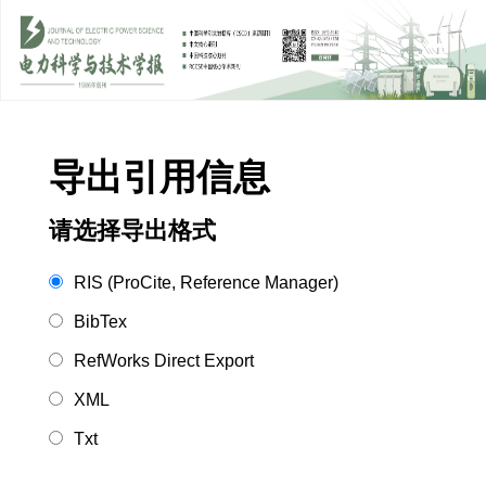
导出引用信息
请选择导出格式
RIS (ProCite, Reference Manager)
BibTex
RefWorks Direct Export
XML
Txt