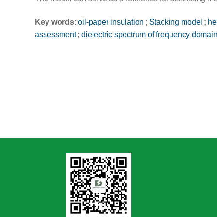
Key words:
oil-paper insulation
;
Stacking model
;
he
assessment
;
dielectric spectrum of frequency domai