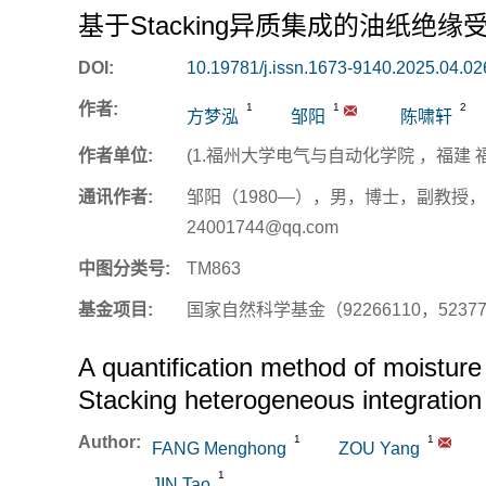
基于Stacking异质集成的油纸绝
DOI:
10.19781/j.issn.1673-9140.2025.04.02
作者:
1
1
2
方梦泓
邹阳
陈啸轩
作者单位:
(1.福州大学电气与自动化学院 ，福建 福州 
通讯作者:
邹阳（1980—），男，博士，副教授，
24001744@qq.com
中图分类号:
TM863
基金项目:
国家自然科学基金（92266110，52377
A quantification method of moisture
Stacking heterogeneous integration
Author:
1
1
FANG Menghong
ZOU Yang
1
JIN Tao