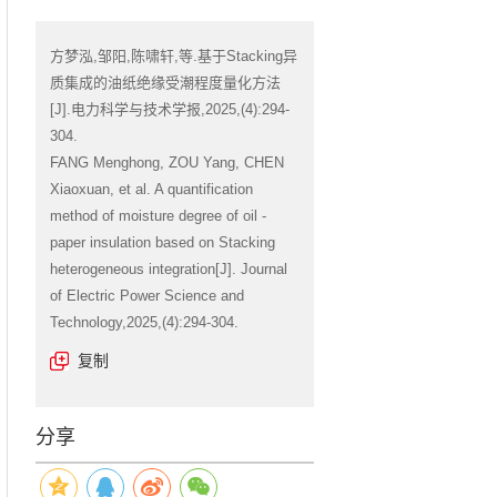
方梦泓,邹阳,陈啸轩,等.基于Stacking异
质集成的油纸绝缘受潮程度量化方法
[J].电力科学与技术学报,2025,(4):294-
304.
FANG Menghong, ZOU Yang, CHEN
Xiaoxuan, et al. A quantification
method of moisture degree of oil -
paper insulation based on Stacking
heterogeneous integration[J]. Journal
of Electric Power Science and
Technology,2025,(4):294-304.
复制
分享