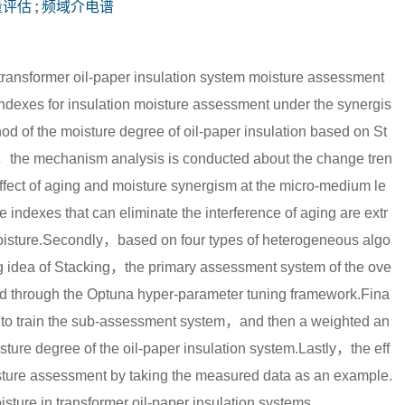
量评估
;
频域介电谱
nt transformer oil-paper insulation system moisture assessment
e indexes for insulation moisture assessment under the synergis
hod of the moisture degree of oil-paper insulation based on St
y，the mechanism analysis is conducted about the change tren
 effect of aging and moisture synergism at the micro-medium le
indexes that can eliminate the interference of aging are extr
moisture.Secondly，based on four types of heterogeneous algo
ing idea of Stacking，the primary assessment system of the ove
ed through the Optuna hyper-parameter tuning framework.Fina
ed to train the sub-assessment system，and then a weighted an
sture degree of the oil-paper insulation system.Lastly，the eff
isture assessment by taking the measured data as an example.
sture in transformer oil-paper insulation systems.