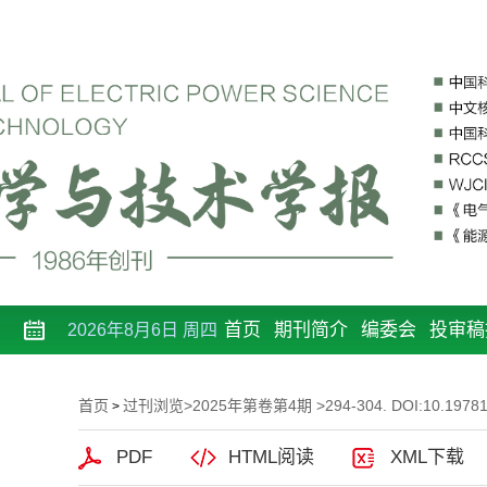
首页
期刊简介
编委会
投审稿
2026年8月6日 周四
首页
过刊浏览
>
2025年第卷第4期
>294-304. DOI:10.19781/
>
PDF
HTML阅读
XML下载