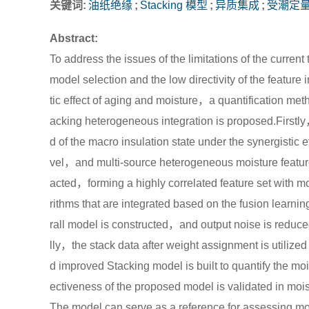
关键词:
油纸绝缘
;
Stacking 模型
;
异质集成
;
受潮定
Abstract:
To address the issues of the limitations of the curre
model selection and the low directivity of the featur
tic effect of aging and moisture，a quantification met
acking heterogeneous integration is proposed.Firstl
d of the macro insulation state under the synergistic
vel，and multi-source heterogeneous moisture feature 
acted，forming a highly correlated feature set with 
rithms that are integrated based on the fusion learn
rall model is constructed，and output noise is reduc
lly，the stack data after weight assignment is utiliz
d improved Stacking model is built to quantify the moi
ectiveness of the proposed model is validated in mo
The model can serve as a reference for assessing moi