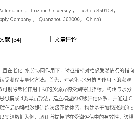
and Automation ， Fuzhou University ， Fuzhou 350108，
Supply Company ， Quanzhou 362000， China)
|
|
|
|
献 [34]
文章评论
且在老化 -水分协同作用下，特征指标对绝缘受潮情况的指向
油纸绝缘受潮程度量化方法。首先，对老化 -水分协同作用下的宏观
取可剔除老化作用干扰的多源异构受潮特征指标，构建与水分
学习思想集成 4类异质算法，建立模型的初级评估体系，并通过 O
重赋值后的堆栈数据训练次级评估体系，构建基于加权改进的 S
最后，以实测数据为例，验证所提模型在受潮评估中的有效性。该模