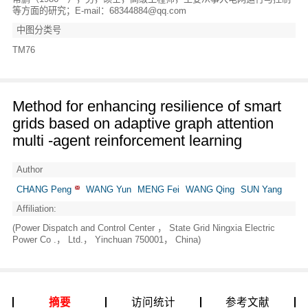
等方面的研究；E-mail：68344884@qq.com
中图分类号
TM76
Method for enhancing resilience of smart
grids based on adaptive graph attention
multi -agent reinforcement learning
Author
CHANG Peng
WANG Yun
MENG Fei
WANG Qing
SUN Yang
Affiliation:
(Power Dispatch and Control Center ， State Grid Ningxia Electric
Power Co .， Ltd.， Yinchuan 750001， China)
摘要
访问统计
参考文献