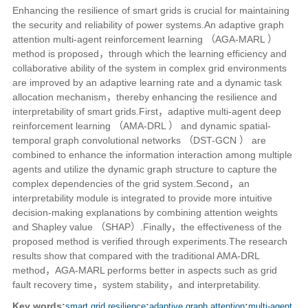
Enhancing the resilience of smart grids is crucial for maintaining
the security and reliability of power systems.An adaptive graph
attention multi-agent reinforcement learning （AGA-MARL ）
method is proposed，through which the learning efficiency and
collaborative ability of the system in complex grid environments
are improved by an adaptive learning rate and a dynamic task
allocation mechanism，thereby enhancing the resilience and
interpretability of smart grids.First，adaptive multi-agent deep
reinforcement learning （AMA-DRL ） and dynamic spatial-
temporal graph convolutional networks （DST-GCN ） are
combined to enhance the information interaction among multiple
agents and utilize the dynamic graph structure to capture the
complex dependencies of the grid system.Second，an
interpretability module is integrated to provide more intuitive
decision-making explanations by combining attention weights
and Shapley value （SHAP）.Finally，the effectiveness of the
proposed method is verified through experiments.The research
results show that compared with the traditional AMA-DRL
method，AGA-MARL performs better in aspects such as grid
fault recovery time，system stability，and interpretability.
Key words:
smart grid resilience
;
adaptive graph attention
;
multi-agent