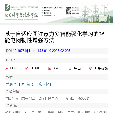
基于自适应图注意力多智能强化学习的智
能电网韧性增强方法
DOI:
10.19781/j.issn.1673-9140.2026.02.005
CSTR:
PDF
HTML
XML
导出
引用提醒
作者
常鹏
王运
蒙飞
王庆
孙阳
作者单位
(国网宁夏电力有限公司调度控制中心 ，宁夏 银川 750001)
作者简介
常鹏（1986—），男，硕士，高级工程师，主要从事大电网运行与控制