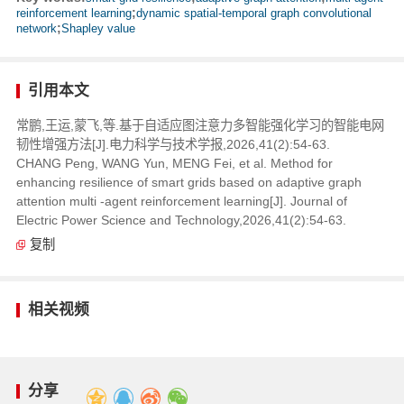
reinforcement learning
;
dynamic spatial-temporal graph convolutional
network
;
Shapley value
引用本文
常鹏,王运,蒙飞,等.基于自适应图注意力多智能强化学习的智能电网
韧性增强方法[J].电力科学与技术学报,2026,41(2):54-63.
CHANG Peng, WANG Yun, MENG Fei, et al. Method for
enhancing resilience of smart grids based on adaptive graph
attention multi -agent reinforcement learning[J]. Journal of
Electric Power Science and Technology,2026,41(2):54-63.
复制
相关视频
分享