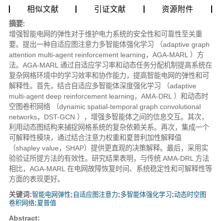
相似文献
引证文献
资源附件
摘要:
增强智能电网的弹性对于维护电力系统的安全性和可靠性至关重
要。提出一种自适应图注意力多智能体强化学习 （adaptive graph
attention multi-agent reinforcement learning，AGA-MARL ）方
法。AGA-MARL 通过自适应学习率和动态任务分配机制提高系统在
复杂网格环境中的学习效率和协作能力，提高智能电网的弹性和可
解释性。首先，结合自适应多智能体深度强化学习 （adaptive
multi-agent deep reinforcement learning，AMA-DRL ）和动态时
空图卷积网络 （dynamic spatial-temporal graph convolutional
networks，DST-GCN ），增强多智能体之间的信息交互。其次，
利用动态图结构来捕捉网格系统的复杂依赖关系。再次，集成一个
可解释性模块，通过结合注意力权重和夏普利加性解释值
（shapley value，SHAP）提供更直观的决策解释。最后，采用实
验验证所提方法的有效性。研究结果表明，与传统 AMA-DRL 方法
相比，AGA-MARL 在电网故障恢复时间、系统稳定性和可解释性等
方面的表现更好。
关键词:
智能电网弹性
;
自适应图注意力
;
多智能体强化学习
;
动态时空图
卷积网络
;
夏普值
Abstract: