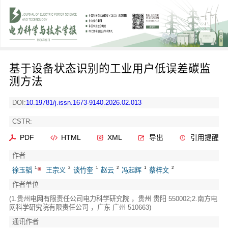
基于设备状态识别的工业用户低误差碳监
测方法
DOI:
10.19781/j.issn.1673-9140.2026.02.013
CSTR:
PDF
HTML
XML
导出
引用提醒
作者
1
2
1
2
1
2
徐玉韬
王宗义
谈竹奎
赵云
冯起辉
蔡梓文
作者单位
(1.贵州电网有限责任公司电力科学研究院 ，贵州 贵阳 550002;2.南方电
网科学研究院有限责任公司 ，广东 广州 510663)
通讯作者