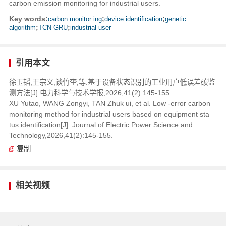
carbon emission monitoring for industrial users.
Key words:
carbon monitor ing
;
device identification
;
genetic
algorithm
;
TCN-GRU
;
industrial user
引用本文
徐玉韬,王宗义,谈竹奎,等.基于设备状态识别的工业用户低误差碳监
测方法[J].电力科学与技术学报,2026,41(2):145-155.
XU Yutao, WANG Zongyi, TAN Zhuk ui, et al. Low -error carbon
monitoring method for industrial users based on equipment sta
tus identification[J]. Journal of Electric Power Science and
Technology,2026,41(2):145-155.
复制
相关视频