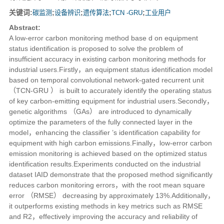
关键词:
碳监测
;
设备辨识
;
遗传算法
;
TCN -GRU
;
工业用户
Abstract:
A low-error carbon monitoring method base d on equipment
status identification is proposed to solve the problem of
insufficient accuracy in existing carbon monitoring methods for
industrial users.Firstly，an equipment status identification model
based on temporal convolutional network-gated recurrent unit
（TCN-GRU ） is built to accurately identify the operating status
of key carbon-emitting equipment for industrial users.Secondly，
genetic algorithms （GAs） are introduced to dynamically
optimize the parameters of the fully connected layer in the
model，enhancing the classifier ’s identification capability for
equipment with high carbon emissions.Finally，low-error carbon
emission monitoring is achieved based on the optimized status
identification results.Experiments conducted on the industrial
dataset IAID demonstrate that the proposed method significantly
reduces carbon monitoring errors，with the root mean square
error （RMSE） decreasing by approximately 13%.Additionally，
it outperforms existing methods in key metrics such as RMSE
and R2，effectively improving the accuracy and reliability of