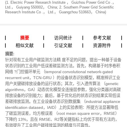
(1. Electric Power Research Institute ， Guizhou Power Grid Co .，
Ltd.， Guiyang 550002， China; 2. Southern Power Grid Scientific
Research Institute Co .， Ltd.， Guangzhou 510663， China)
摘要
访问统计
参考文献
相似文献
引证文献
资源附件
摘要:
针对现有工业用户碳监测方法精 度不足的问题，提出一种基于设备
状态识别的工业用户低误差碳监测方法。首先，构建基于时序卷积
网络 ?门控循环单元 （temporal convolutional network-gated
recurrent unit，TCN-GRU ）的设备状态识别模型，精准辨识工业
用户关键碳排放设备的运行状态；其次，引入遗传算法 （genetic
algorithms，GA）动态优化模型全连接层参数，强化分类器对高碳
排放设备的识别能力；最后，基于优化后的状态识别结果实现低误
差碳排放监测。在工业设备状态识别数据集 （industrial appliance
identification datased，IAID）上的实验表明：所提方法显著降低
了碳监测误差，均方根误差 （root mean square error，RMSE）
下降约 13%，且在 RMSE、R2等关键指标上均优于现有方法的，
有效提升了工业用户碳排放监测的精度与可靠性。